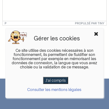
P
PROPULSÉ PAR TINY
Gérer les cookies
Ce site utilise des cookies nécessaires à son
fonctionnement, ils permettent de fluidifier son
fonctionnement par exemple en mémorisant les
Envoyer
données de connexion, la langue que vous avez
choisie ou la validation de ce message.
DOCUMENTATION
|
GIT
DeltaCMS
6.0.04
|
Mentions légales
|
Cookies
|
Consulter les mentions légales