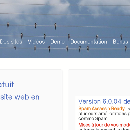
Des sites
Vidéos
Demo
Documentation
Bonus
tuit
 site web en
Version 6.0.04 d
Spam Assassin Ready
: 
plusieurs améliorations 
comme Spam.
Mises à jour de vos mod
automatiquement la dern