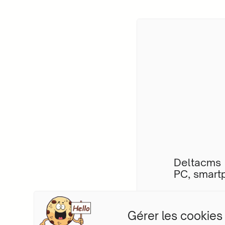
ées
Deltacms 
pas besoin de base de
PC, smart
Gérer les cookies